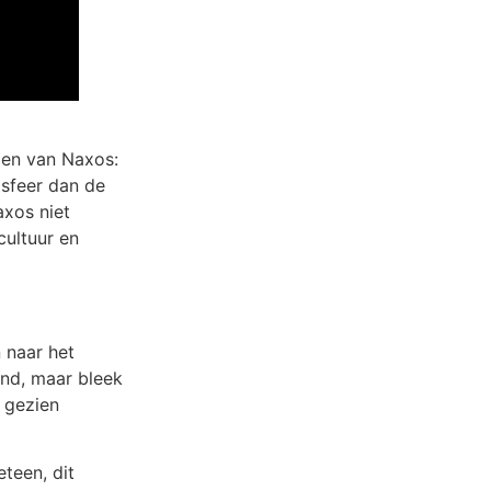
pen van Naxos:
 sfeer dan de
axos niet
cultuur en
 naar het
end, maar bleek
n gezien
teen, dit