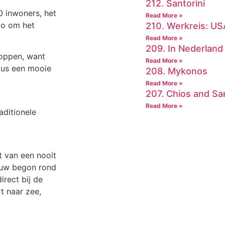
212. Santorini
0 inwoners, het
Read More »
to om het
210. Werkreis: US
Read More »
209. In Nederland
hoppen, want
Read More »
 dus een mooie
208. Mykonos
Read More »
207. Chios and S
Read More »
aditionele
 van een nooit
bouw begon rond
irect bij de
t naar zee,