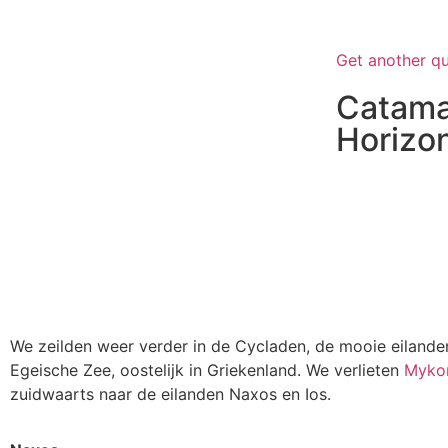
“The brave ma
cautio
Get another q
Catama
Horizo
We zeilden weer verder in de Cycladen, de mooie eilande
Egeische Zee, oostelijk in Griekenland. We verlieten
Myko
zuidwaarts naar de eilanden Naxos en Ios.