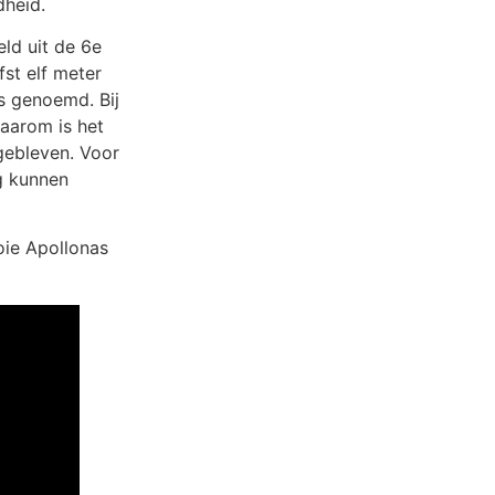
dheid.
ld uit de 6e
st elf meter
s genoemd. Bij
daarom is het
 gebleven. Voor
g kunnen
oie Apollonas