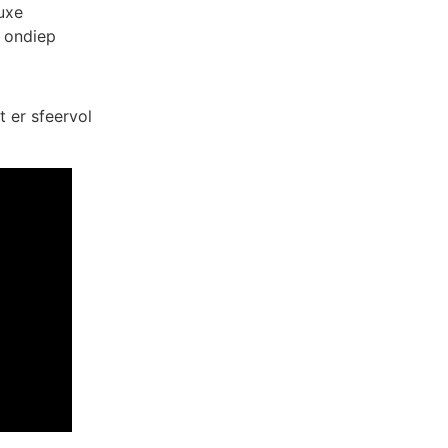
uxe
n ondiep
 er sfeervol