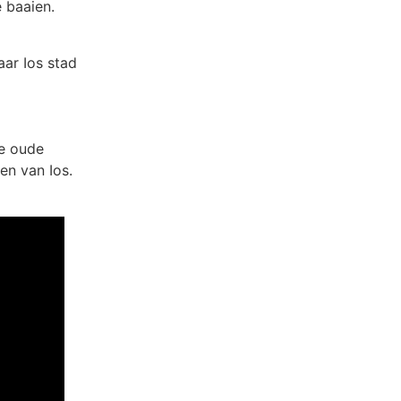
e baaien.
aar Ios stad
ie oude
en van Ios.