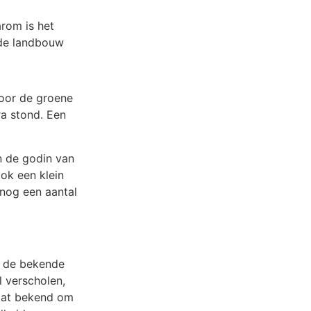
arom is het
 de landbouw
door de groene
ra stond. Een
 de godin van
ok een klein
nog een aantal
t de bekende
l verscholen,
aat bekend om