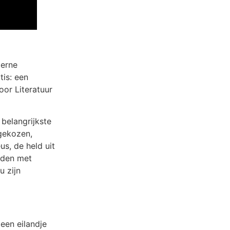
derne
tis: een
oor Literatuur
 belangrijkste
gekozen,
s, de held uit
onden met
 zijn
een eilandje