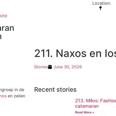
y not live forever – but the
Location:
us do not live at all”
uote
ran
n
211. Naxos en Io
Stories
June 30, 2026
Recent stories
ngroep in de
nos
en zeilen
213. Milos: Fashi
catamaran
Read More »